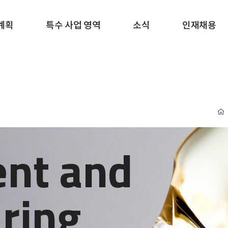
계획
특수 사업 영역
소식
인재채용
nt and
ring