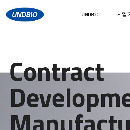
UNDBIO
사업 
Contract
Developme
Manufactu