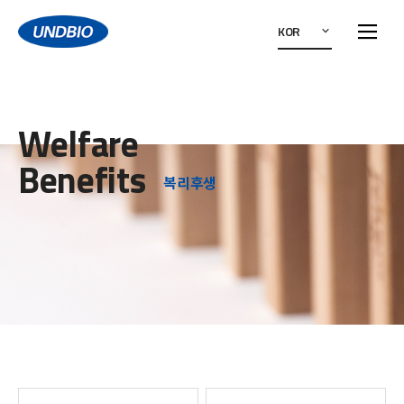
KOR
Welfare
Benefits
복리후생