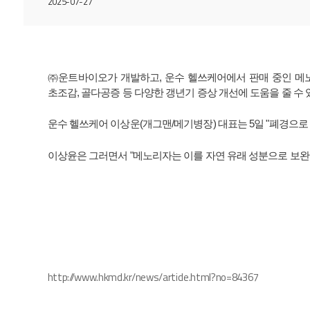
2025-07-27
㈜운트바이오가 개발하고, 운수 헬쓰케어에서 판매 중인 메노리
초조감, 골다공증 등 다양한 갱년기 증상 개선에 도움을 줄 수 
운수 헬쓰케어 이상운(개그맨/메기병장) 대표는 5일 "폐경으로
이상윤은 그러면서 "메노리자는 이를 자연 유래 성분으로 보완
http://www.hkmd.kr/news/article.html?no=84367