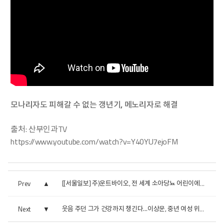
모나리자도 피해갈 수 없는 갱년기, 메노리자로 해결
출처: 산부인과TV
https://
www.youtube.com/watch?v=Y40YU7ejoFM
Prev
[[서울일보] 주)운트바이오, 전 세계 소아당뇨 어린이에게 인...
Next
웃음 주던 그가 건강까지 챙긴다…이상운, 중년 여성 위한 ...