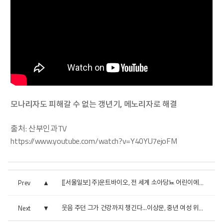
모나리자도 피해갈 수 없는 갱년기, 메노리자로 해결
출처: 산부인과TV
https://
www.youtube.com/watch?v=Y40YU7ejoFM
Prev
[[서울일보] 주)운트바이오, 전 세계 소아당뇨 어린이에게 인...
Next
웃음 주던 그가 건강까지 챙긴다…이상운, 중년 여성 위한 ...