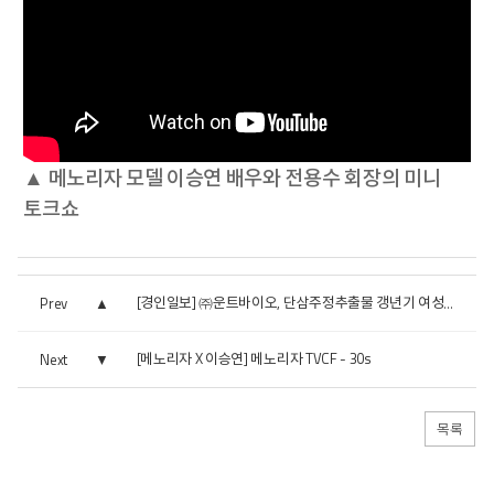
▲ 메노리자 모델 이승연 배우와 전용수 회장의 미니
토크쇼
Prev
[경인일보] ㈜운트바이오, 단삼주정추출물 갱년기 여성 건강...
[메노리자 X 이승연] 메노리자 TVCF - 30s
Next
목록