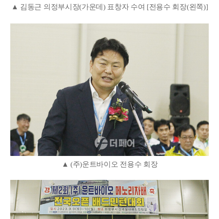
▲ 김동근 의정부시장(가운데) 표창자 수여 [전용수 회장(왼쪽)]
▲ (주)운트바이오 전용수 회장