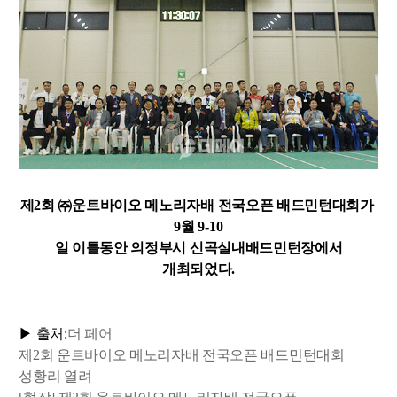
제2
회
㈜
운트바이오 메노리자배 전국오픈 배드민턴대회가
9
월
9-10
일 이틀동안 의정부시 신곡실내배드민턴장에서
개최되었다.
▶ 출처:
더 페어
제2회 운트바이오 메노리자배 전국오픈 배드민턴대회
성황리 열려