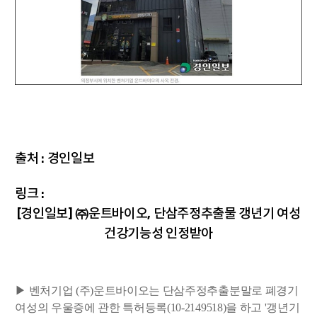
출처 :
경인일보
링크 :
[경인일보] ㈜운트바이오, 단삼주정추출물 갱년기 여성
건강기능성 인정받아
▶ 벤처기업 (주)운트바이오는 단삼주정추출분말로 폐경기
여성의 우울증에 관한 특허등록(10-2149518)을 하고 '갱년기