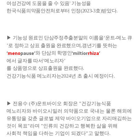
여성건강에 도움을 줄 수 있음' 기능성을
한국식품의약품안전처로부터 인정(2023-3호)받았다.
▶
기능성 원료인 단삼주정추출분말의 이름을
‘
운트
-
메노 큐
’
로 정하고 상표 출원을 완료했으며
,
갱년기를 뜻하는
‘
meno
pause’
‘miltior
rhiza
’
와 단삼의 학명인
에서 글자를 따서
‘
메노리자
’
를 상품명으로 상표출원을 완료했다
.
건강기능식품 메노리자는
2024
년 초 출시 예정이다
.
▶ 전용수 (주)운트바이오 회장은 "건강기능식품
메노리자와 바이오시밀러 의약품으로 국내는 물론 해외에
유통망을 갖춘 글로벌 제약 바이오기업으로 자리매김하는
것이 목표"라며 "인류의 건강하고 행복한 삶을 위해
사회적 책임을 다하는 기업이 되겠다"고 말했다.